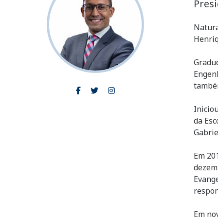
Pres
Natura
Henriq
Graduo
Engenh
também
Inicio
da Esc
Gabrie
Em 201
dezemb
Evange
respon
Em nov