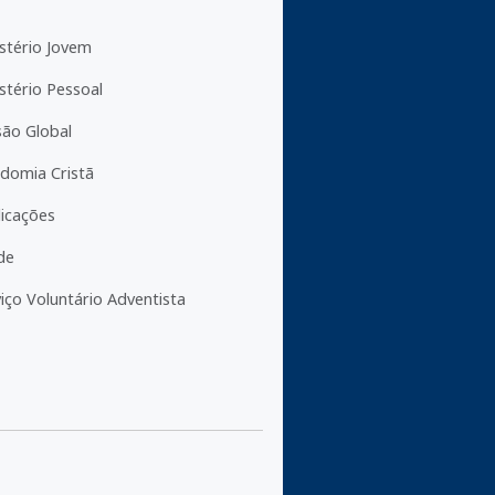
stério Jovem
stério Pessoal
são Global
domia Cristã
licações
de
iço Voluntário Adventista