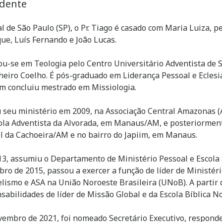
idente
l de São Paulo (SP), o Pr. Tiago é casado com Maria Luiza, p
ue, Luís Fernando e João Lucas.
u-se em Teologia pelo Centro Universitário Adventista d
eiro Coelho. É pós-graduado em Liderança Pessoal e Eclesi
 concluiu mestrado em Missiologia.
u seu ministério em 2009, na Associação Central Amazonas 
ola Adventista da Alvorada, em Manaus/AM, e posteriorment
l da Cachoeira/AM e no bairro do Japiim, em Manaus.
3, assumiu o Departamento de Ministério Pessoal e Escola
ro de 2015, passou a exercer a função de líder de Ministéri
lismo e ASA na União Noroeste Brasileira (UNoB). A parti
sabilidades de líder de Missão Global e da Escola Bíblica
embro de 2021, foi nomeado Secretário Executivo, respon